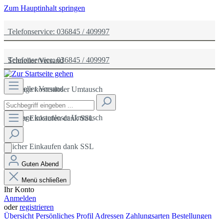
Zum Hauptinhalt springen
Telefonservice: 036845 / 409997
Telefonservice: 036845 / 409997
Schneller Versand
Schneller Versand
14 Tage kostenloser Umtausch
14 Tage kostenloser Umtausch
Sicher Einkaufen dank SSL
Sicher Einkaufen dank SSL
Guten Abend
Menü schließen
Ihr Konto
Anmelden
oder
registrieren
Übersicht
Persönliches Profil
Adressen
Zahlungsarten
Bestellungen